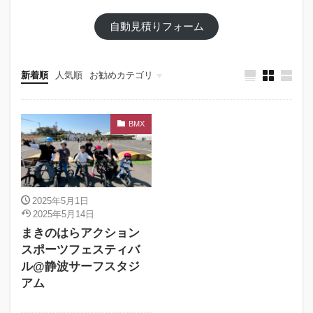
自動見積りフォーム
新着順
人気順
お勧めカテゴリ
メニューパネル用
会場種別
使用コンテンツ
BMX
2025年5月1日
2025年5月14日
まきのはらアクション
スポーツフェスティバ
ル@静波サーフスタジ
アム