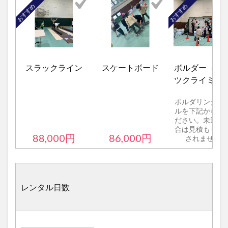
おすすめ
おすすめ
スラックライン
スケートボード
ボルダー（ス
ツクライミン
ボルダリングウ
ルを下記から選
ださい。未選択
合は見積もりに
88,000
円
86,000
円
されません。
レンタル日数